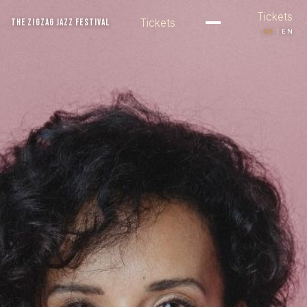
Tickets
Tickets
THE ZIGZAG JAZZ FESTIVAL
/
DE
EN