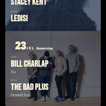
Stacey Kent
20:30
Ledisi
23
JUL
Donnerstag
18:00
Bill Charlap
Trio
20:30
The Bad Plus
Farewell Tour