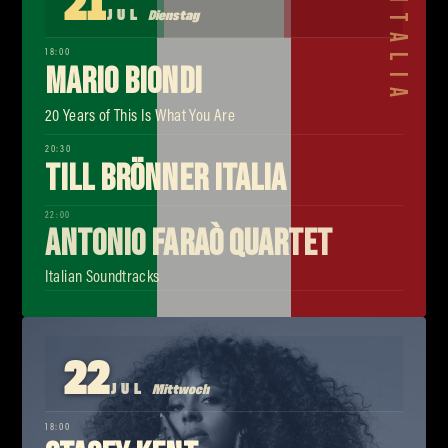
21
JUL
Dienstag
18:00
Mario Biondi
20 Years of This Is What You Are
20:30
Till Brönner ITALIA
22:00
Antonio Faraò Quartet
Italian Soundtracks
22
JUL
Mittwoch
18:00