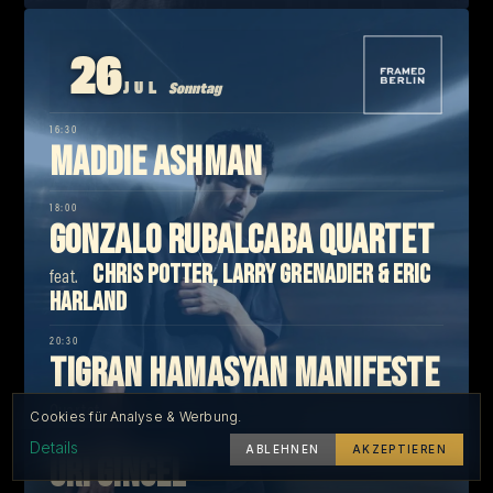
26
JUL
Sonntag
16:30
Maddie Ashman
18:00
Gonzalo Rubalcaba Quartet
Chris Potter, Larry Grenadier & Eric
feat.
Harland
20:30
Tigran Hamasyan Manifeste
Quartet
Cookies für Analyse & Werbung.
22:30
Details
ABLEHNEN
AKZEPTIEREN
Uri Gincel