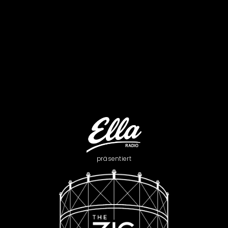
The ZigZag Jazz Festiva
präsentiert