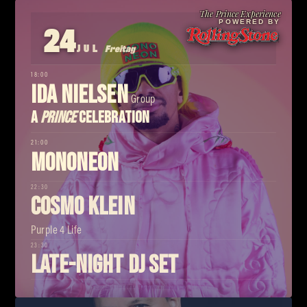
The Prince Experience
24
POWERED BY
JUL
Freitag
18:00
Ida Nielsen
Group
A
Prince
Celebration
21:00
MonoNeon
22:30
Cosmo Klein
Purple 4 Life
23:30
Late-Night DJ Set