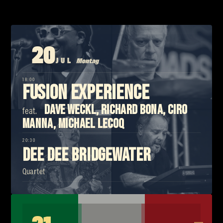
20
JUL
Montag
18:00
Fusion Experience
Dave Weckl, Richard Bona, Ciro
feat.
Manna, Michael Lecoq
20:30
Dee Dee Bridgewater
Quartet