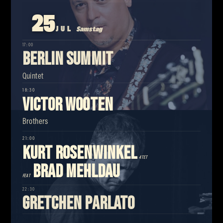
25
JUL
Samstag
17:00
Berlin Summit
Quintet
18:30
Victor Wooten
Brothers
21:00
Kurt Rosenwinkel
4tet
Brad Mehldau
feat
22:30
Gretchen Parlato