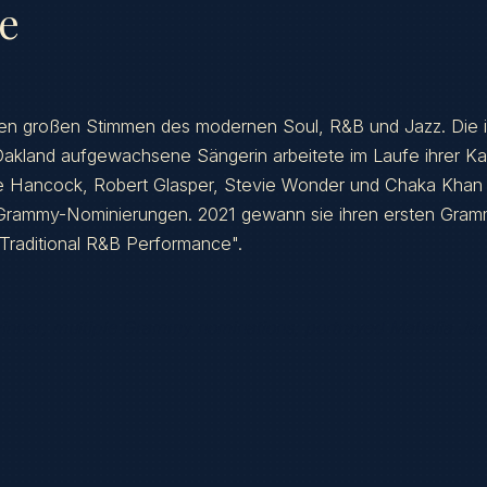
ie
 den großen Stimmen des modernen Soul, R&B und Jazz. Die 
akland aufgewachsene Sängerin arbeitete im Laufe ihrer Kar
ie Hancock, Robert Glasper, Stevie Wonder und Chaka Kha
4 Grammy-Nominierungen. 2021 gewann sie ihren ersten Gram
 Traditional R&B Performance".
ner; multiple Grammy nominations; portrayed Mahalia Jack