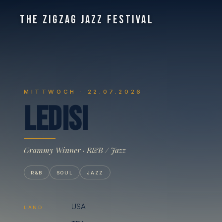
THE ZIGZAG JAZZ FESTIVAL
MITTWOCH · 22.07.2026
L
e
d
i
s
i
Grammy Winner · R&B / Jazz
R&B
SOUL
JAZZ
USA
LAND