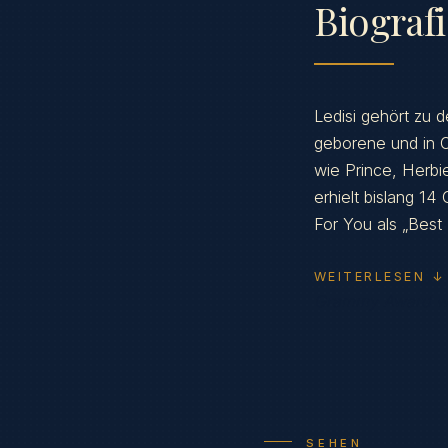
Biograf
Ledisi gehört zu
geborene und in O
wie Prince, Herb
erhielt bislang 1
For You als „Best
WEITERLESEN ↓
Grammy Award win
SEHEN