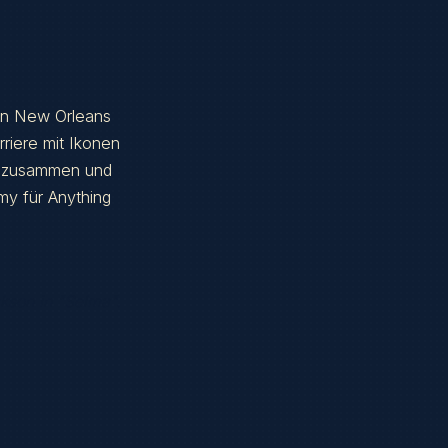
in New Orleans
riere mit Ikonen
n zusammen und
my für Anything
son in "Selma".