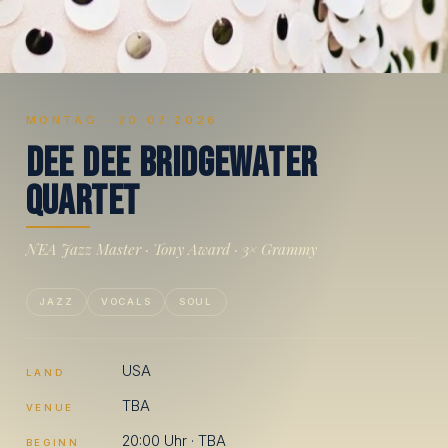
MONTAG · 20.07.2026
D
e
e
D
e
e
B
r
i
d
g
e
w
a
t
e
r
Q
u
a
r
t
e
t
NEA Jazz Master · Tony Award · 3× Grammy
JAZZ
VOCALS
SOUL
USA
LAND
TBA
VENUE
20:00 Uhr · TBA
BEGINN