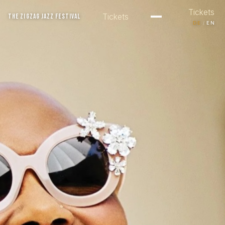
Tickets
Tickets
THE ZIGZAG JAZZ FESTIVAL
/
DE
EN