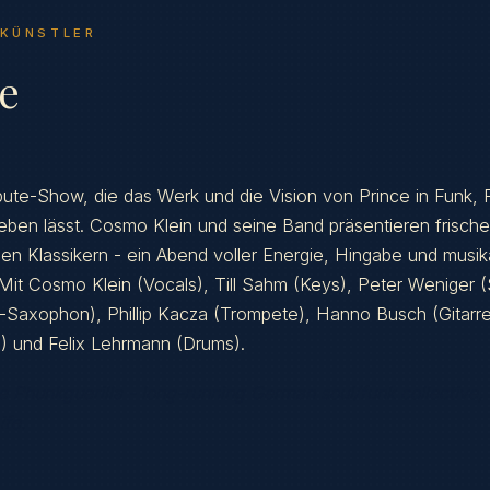
 KÜNSTLER
ie
ribute-Show, die das Werk und die Vision von Prince in Funk,
eben lässt. Cosmo Klein und seine Band präsentieren frische
n Klassikern - ein Abend voller Energie, Hingabe und musik
it Cosmo Klein (Vocals), Till Sahm (Keys), Peter Weniger (
-Saxophon), Phillip Kacza (Trompete), Hanno Busch (Gitar
) und Felix Lehrmann (Drums).
 Phunkguerilla - long-running German soul/funk collective, 
ife.