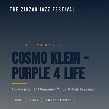
THE ZIGZAG JAZZ FESTIVAL
FREITAG · 24.07.2026
C
o
s
m
o
K
l
e
i
n
-
P
u
r
p
l
e
4
L
i
f
e
Cosmo Klein & Phunkguerilla · A Tribute to Prince
SOUL
FUNK
PRINCE TRIBUTE