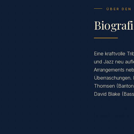
ÜBER DEN
Biograf
Eine kraftvolle T
und Jazz neu aufl
Arrangements nebe
Überraschungen. M
Thomsen (Bariton
David Blake (Bass
Cosmo Klein & The
project Purple 4 L