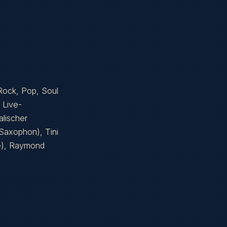
 Rock, Pop, Soul
 Live-
alischer
Saxophon), Tini
re), Raymond
Prince tribute