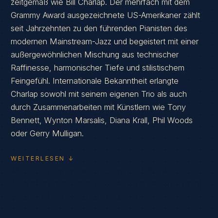
zeitgemäß wie Bill Charlap. Der mehrfach mit dem
Grammy Award ausgezeichnete US-Amerikaner zählt
seit Jahrzehnten zu den führenden Pianisten des
modernen Mainstream-Jazz und begeistert mit einer
außergewöhnlichen Mischung aus technischer
Raffinesse, harmonischer Tiefe und stilistischem
Feingefühl. Internationale Bekanntheit erlangte
Charlap sowohl mit seinem eigenen Trio als auch
durch Zusammenarbeiten mit Künstlern wie Tony
Bennett, Wynton Marsalis, Diana Krall, Phil Woods
oder Gerry Mulligan.
WEITERLESEN ↓
Multiple Grammy Awards; long-time Blue Note
recording artist; artistic director Jazz-in-July at 92Y;
director of Jazz Studies at Rutgers.