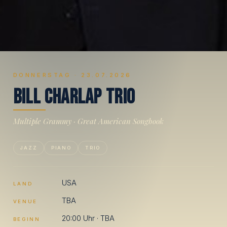
DONNERSTAG · 23.07.2026
B
i
l
l
C
h
a
r
l
a
p
T
r
i
o
Multiple Grammy · Great American Songbook
JAZZ
PIANO
TRIO
USA
LAND
TBA
VENUE
20:00 Uhr · TBA
BEGINN