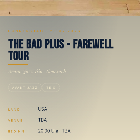
DONNERSTAG · 23.07.2026
T
h
e
B
a
d
P
l
u
s
-
F
a
r
e
w
e
l
l
T
o
u
r
Avant-Jazz Trio · Nonesuch
AVANT-JAZZ
TRIO
USA
LAND
TBA
VENUE
20:00 Uhr · TBA
BEGINN