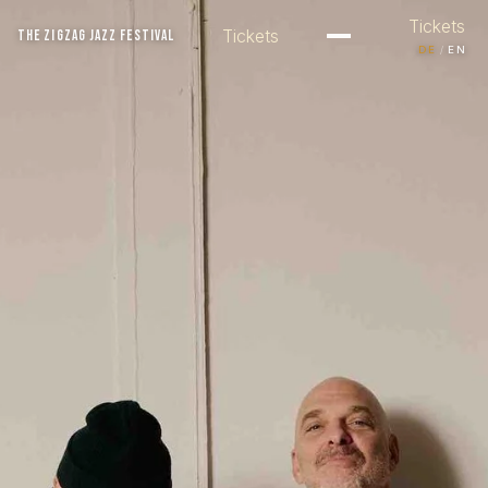
Tickets
Tickets
THE ZIGZAG JAZZ FESTIVAL
/
DE
EN