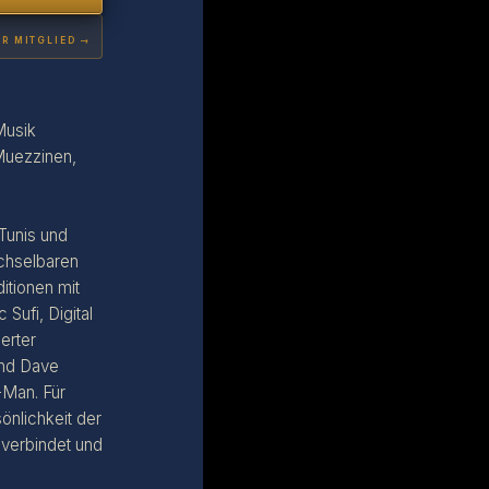
l 2026 · Gasometer Berlin · 20 July to 1 August
UR MITGLIED →
Musik
Muezzinen,
Tunis und
echselbaren
itionen mit
Sufi, Digital
erter
26
und Dave
-Man. Für
nlichkeit der
 verbindet und