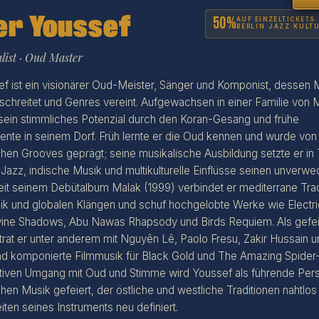
The ZigZag Jazz Festiva
er Youssef
50%
AUF EINZELTICKETS
BERLIN JAZZ KULT
list · Oud Master
f ist ein visionärer Oud-Meister, Sänger und Komponist, dessen 
chreitet und Genres vereint. Aufgewachsen in einer Familie von 
sein stimmliches Potenzial durch den Koran-Gesang und frühe
nte in seinem Dorf. Früh lernte er die Oud kennen und wurde von
hen Grooves geprägt; seine musikalische Ausbildung setzte er in 
 Jazz, indische Musik und multikulturelle Einflüsse seinen unverw
 Seit seinem Debütalbum Malak (1999) verbindet er mediterrane Trad
nik und globalen Klängen und schuf hochgelobte Werke wie Electric 
vine Shadows, Abu Nawas Rhapsody und Birds Requiem. Als gefei
20. JULI - 1. AUGUST 20
 trat er unter anderem mit Nguyên Lê, Paolo Fresu, Zakir Hussain 
nd komponierte Filmmusik für Black Gold und The Amazing Spider
tiven Umgang mit Oud und Stimme wird Youssef als führende Persö
Gasometer · Berlin
hen Musik gefeiert, der östliche und westliche Traditionen nahtlos
iten seines Instruments neu definiert.