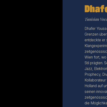
Dhaf
Tunisian Voca
Dhafer Yousse
Grenzen übers
entdeckte er 
Klangexperime
zeitgenössisc
Wien fort, wo
Stil prägten.
Jazz, Elektro
Prophecy, Di
Kollaborateur
Holland auf u
seinen innova
zeitgenössisc
die Möglichke